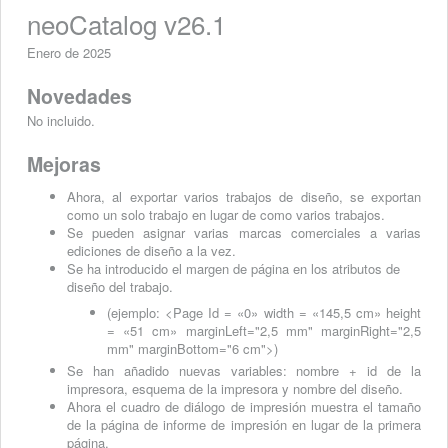
neoCatalog v26.1
Enero de 2025
Novedades
No incluido.
Mejoras
Ahora, al exportar varios trabajos de diseño, se exportan
como un solo trabajo en lugar de como varios trabajos.
Se pueden asignar varias marcas comerciales a varias
ediciones de diseño a la vez.
Se ha introducido el margen de página en los atributos de
diseño del trabajo.
(ejemplo: <Page Id = «0» width = «145,5 cm» height
= «51 cm» marginLeft="2,5 mm" marginRight="2,5
mm" marginBottom="6 cm">)
Se han añadido nuevas variables: nombre + id de la
impresora, esquema de la impresora y nombre del diseño.
Ahora el cuadro de diálogo de impresión muestra el tamaño
de la página de informe de impresión en lugar de la primera
página.