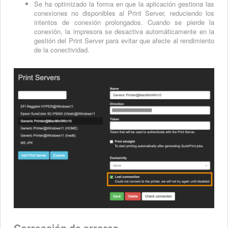
Se ha optimizado la forma en que la aplicación gestiona las
conexiones no disponibles al Print Server, reduciendo los
intentos de conexión prolongados. Cuando se pierde la
conexión, la impresora se desactiva automáticamente en la
gestión del Print Server para evitar que afecte al rendimiento
de la conectividad.
Corrección de errores