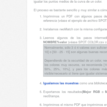
igualar los puntos medios de la curva de un color.
El proceso es bastante sencillo y muy similar a có
Imprimimos un PDF con algunos pasos del
referencia
(véase el ejemplo de archivo SPOT
Instalamos neoMatch con la misma configuraci
Leemos algunos de los pasos interme
NOMBRE%valor
(véase SPOT COLOR.csv co
Normalmente, sólo 3 ó 4 valores son suficien
10] o [50 - 25 - 15] son algunas buenas rec
Dependiendo de la oscuridad de un color, ne
los colores muy oscuros, se recomienda [
50%, 25%, 10%], y para los colores más
visible/necesario si tiene que igualar sistem
Igualamos las muestras
como una bibliotec
Exportamos los resultados
(Mejor RGB
o
neoStampa.
Imprimimos el mismo PDF que imprimimos e