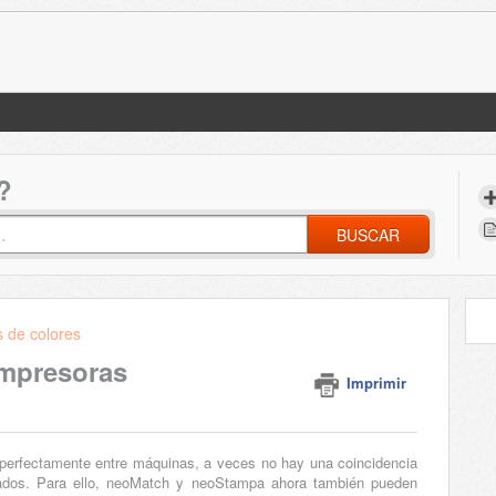
?
BUSCAR
s de colores
impresoras
Imprimir
n perfectamente entre máquinas, a veces no hay una coincidencia
dados. Para ello, neoMatch y neoStampa ahora también pueden