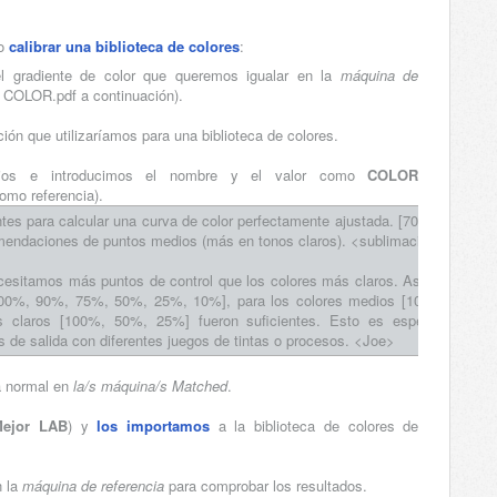
mo
calibrar una biblioteca de colores
:
 gradiente de color que queremos igualar en la
máquina de
 COLOR.pdf a continuación).
ón que utilizaríamos para una biblioteca de colores.
dios e introducimos el nombre y el valor como
COLOR
mo referencia).
tes para calcular una curva de color perfectamente ajustada. [70 - 40 - 20 -
omendaciones de puntos medios (más en tonos claros). <sublimación>
cesitamos más puntos de control que los colores más claros. Así que para
100%, 90%, 75%, 50%, 25%, 10%], para los colores medios [100%, 75%,
 claros [100%, 50%, 25%] fueron suficientes. Esto es especialmente
as de salida con diferentes juegos de tintas o procesos. <Joe>
a normal en
la/s máquina/s Matched
.
Mejor LAB
) y
los importamos
a la biblioteca de colores de
n la
máquina de referencia
para comprobar los resultados.