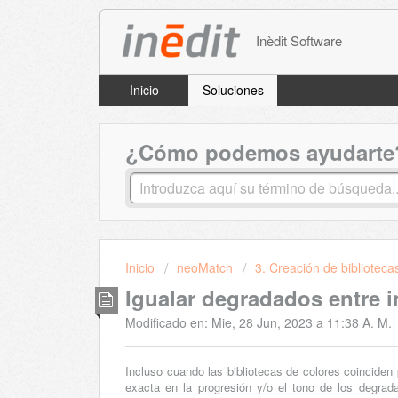
Inèdit Software
Inicio
Soluciones
¿Cómo podemos ayudarte
Inicio
neoMatch
3. Creación de biblioteca
Igualar degradados entre 
Modificado en: Mie, 28 Jun, 2023 a 11:38 A. M.
Incluso cuando las bibliotecas de colores coincide
exacta en la progresión y/o el tono de los degra