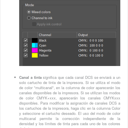
Canal a tinta
significa que cada canal DCS se enviará a un
solo cartucho de tinta de la impresora. Si se utiliza el modo
de color "multicanal", en la columna de color aparecerán los
canales disponibles de la impresora. Si se utilizan los modos
de color CMYK+xxx, aparecerán los canales CMYKxxx
disponibles. Para modificar la asignación de canales DCS a
los cartuchos de la impresora, haga clic en la columna Color
y seleccione el cartucho deseado. El uso del modo de color
multicanal permite la
corrección
independiente
de la
densidad y los límites de tinta para cada uno de los colores