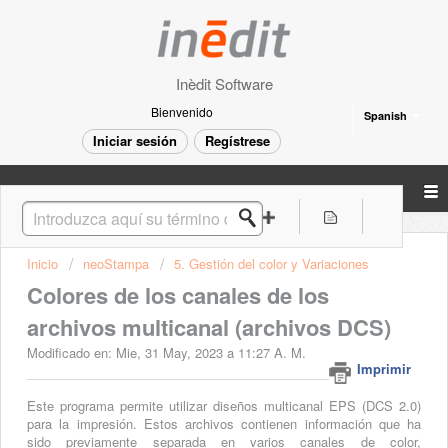
Inèdit Software
Bienvenido
Spanish
Iniciar sesión
Regístrese
Inicio
neoStampa
5. Gestión del color y Variaciones
Colores de los canales de los
archivos multicanal (archivos DCS)
Modificado en: Mie, 31 May, 2023 a 11:27 A. M.
Imprimir
Este programa permite utilizar diseños multicanal EPS (DCS 2.0)
para la impresión. Estos archivos contienen información que ha
sido previamente separada en varios canales de color,