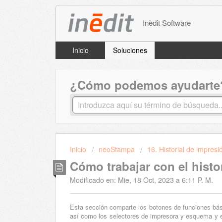
Inèdit Software
Inicio
Soluciones
¿Cómo podemos ayudarte
Inicio
neoStampa
16. Historial de impresi
Cómo trabajar con el histo
Modificado en: Mie, 18 Oct, 2023 a 6:11 P. M.
Esta sección comparte los botones de funciones bás
así como los selectores de impresora y esquema y el