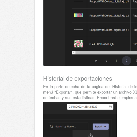
Historial de exportaciones
En la parte derecha de la página del Historial de 
menú "Exportar", que permite exportar un archivo XL
de fechas y sus estadísticas. Encontrará ejemplos a