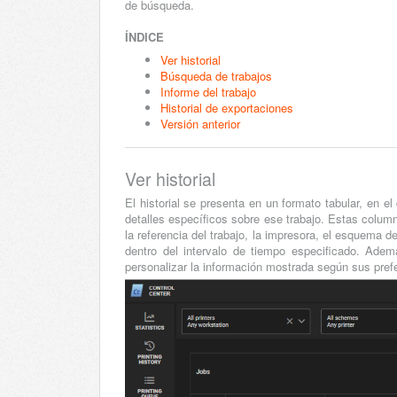
de búsqueda.
ÍNDICE
Ver historial
Búsqueda de trabajos
Informe del trabajo
Historial de exportaciones
Versión anterior
Ver historial
El historial se presenta en un formato tabular, en e
detalles específicos sobre ese trabajo. Estas column
la referencia del trabajo, la impresora, el esquema de
dentro del intervalo de tiempo especificado. Además
personalizar la información mostrada según sus pref