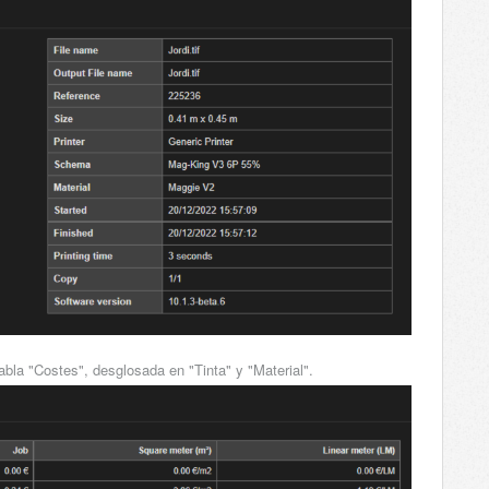
abla "Costes", desglosada en "Tinta" y "Material".