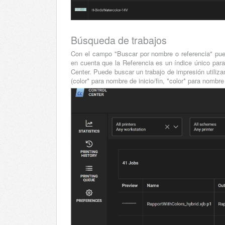
Búsqueda de trabajos
Con el campo "Buscar por nombre o referencia" pued
en cuenta que la Referencia es un índice único par
Center. Puede buscar un trabajo de impresión utiliza
(color* para nombre de inicio/fin, *color* para nombre 