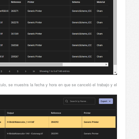
tulo, se muestra la fecha y hora en que se canceló el trabajo y el