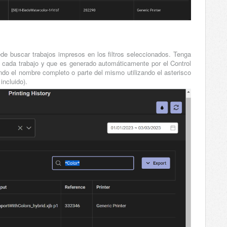
e buscar trabajos impresos en los filtros seleccionados. Tenga
a cada trabajo y que es generado automáticamente por el Control
ndo el nombre completo o parte del mismo utilizando el asterisco
incluido).