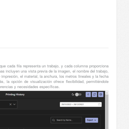
l que cada fila representa un trabajo, y cada columna proporciona
as incluyen una vista previa de la imagen, el nombre del trabajo,
 impresión, el material, la anchura, los metros lineales y la fecha
, la opción de visualización ofrece flexibilidad, permitiéndole
erencias y necesidades específicas.