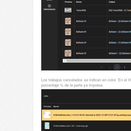
Los trabajos cancelados se indican en color. En el tí
porcentaje % de la parte ya impresa.