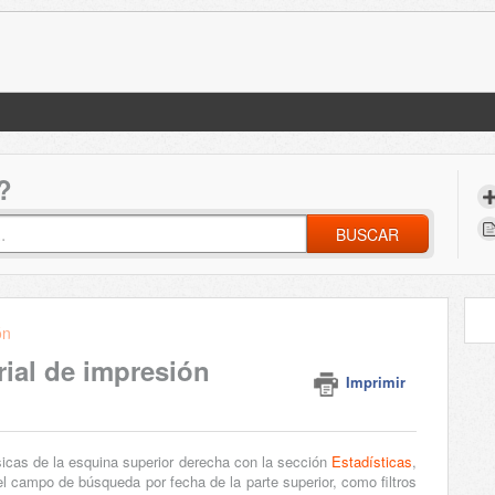
?
BUSCAR
ón
rial de impresión
Imprimir
icas de la esquina superior derecha con la sección
Estadísticas
,
 campo de búsqueda por fecha de la parte superior, como filtros