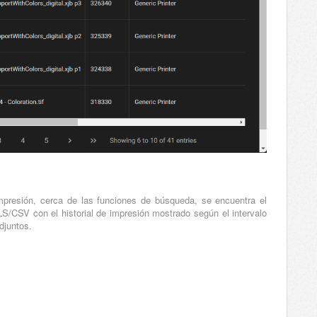
impresión, cerca de las funciones de búsqueda, se encuentra el
S/CSV con el historial de impresión mostrado según el intervalo
djuntos.