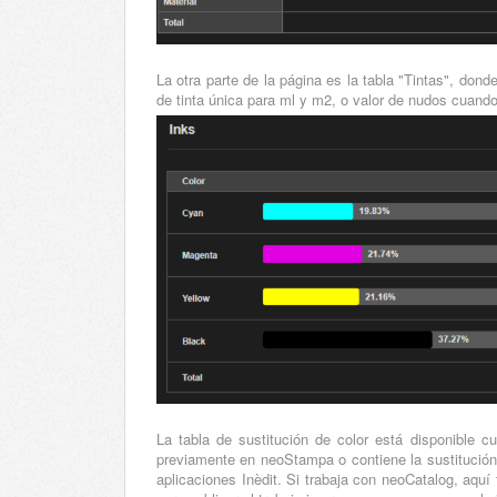
La otra parte de la página es la tabla "Tintas", do
de tinta única para ml y m2, o valor de nudos cuand
La tabla de sustitución de color está disponible cu
previamente en neoStampa o contiene la sustitución 
aplicaciones Inèdit. Si trabaja con neoCatalog, aquí 