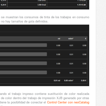
nde se muestran los consumos de tinta de los trabajos en consumo
o no hay tamaños de gota definidos.
ando el trabajo impreso contiene sustitución de color realizada
de color dentro del trabajo de impresión XJB generado por otras
tiene la posibilidad de conectar el
Control Center con neoCatalog