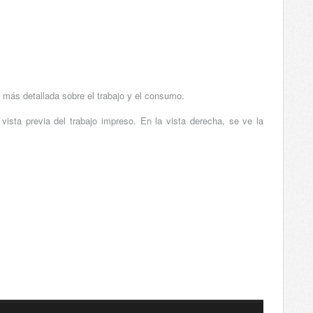
n más detallada sobre el trabajo y el consumo.
vista previa del trabajo impreso. En la vista derecha, se ve la