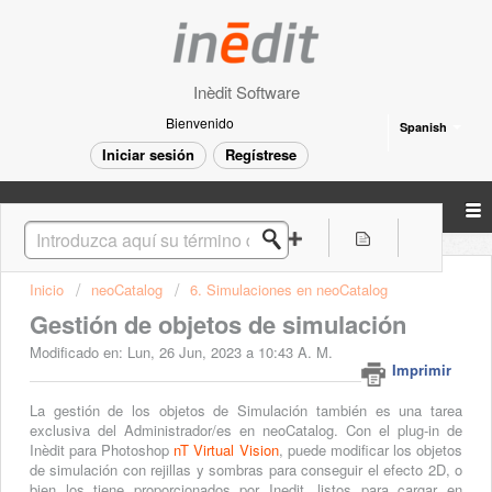
Inèdit Software
Bienvenido
Spanish
Iniciar sesión
Regístrese
Inicio
neoCatalog
6. Simulaciones en neoCatalog
Gestión de objetos de simulación
Modificado en: Lun, 26 Jun, 2023 a 10:43 A. M.
Imprimir
La gestión de los objetos de Simulación también es una tarea
exclusiva del Administrador/es en neoCatalog. Con el plug-in de
Inèdit para Photoshop
nT Virtual Vision
, puede modificar los objetos
de simulación con rejillas y sombras para conseguir el efecto 2D, o
bien los tiene proporcionados por Inedit, listos para cargar en