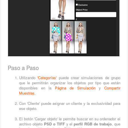
Paso a Paso
Utilizando
'Categorías'
puede crear simulaciones de grupo
que le permitirán organizar los objetos por tipo que están
disponibles en la
Página de Simulación
y
Compartir
Muestras
.
Con 'Cliente' puede asignar un cliente y la exclusividad para
ese objeto.
El botón 'Cargar objeto' le permite buscar en su ordenador el
archivo objeto
PSD o TIFF
y el
perfil RGB de trabajo
, que