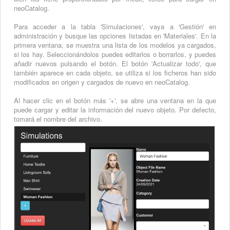
neoCatalog.
Para acceder a la tabla 'Simulaciones', vaya a 'Gestión' en
administración y busque las opciones listadas en 'Materiales'. En la
primera ventana, se muestra una lista de los modelos ya cargados,
si los hay. Seleccionándolos puedes editarlos o borrarlos, y puedes
añadir nuevos pulsando el botón. El botón 'Actualizar todo', que
también aparece en cada objeto, se utiliza si los ficheros han sido
modificados en origen y cargados de nuevo en neoCatalog.
Al hacer clic en el botón más '+', se abre una ventana en la que
puede cargar y editar la información del nuevo objeto. Por defecto,
tomará el nombre del archivo.