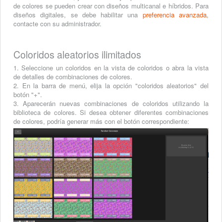
de colores se pueden crear con diseños multicanal e híbridos. Para
diseños digitales, se debe habilitar una
preferencia avanzada
,
contacte con su administrador.
Coloridos aleatorios ilimitados
1. Seleccione un coloridos en la vista de coloridos o abra la vista
de detalles de combinaciones de colores.
2. En la barra de menú, elija la opción "coloridos aleatorios" del
botón "+".
3. Aparecerán nuevas combinaciones de coloridos utilizando la
biblioteca de colores. Si desea obtener diferentes combinaciones
de colores, podría generar más con el botón correspondiente: