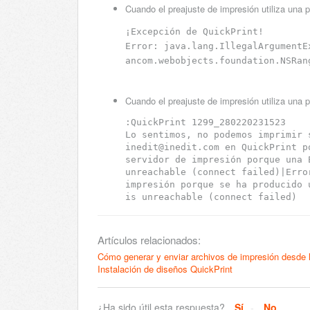
Cuando el preajuste de impresión utiliza una pl
¡Excepción de QuickPrint!
Error: java.lang.IllegalArgumentE
ancom.webobjects.foundation.NSRan
Cuando el preajuste de impresión utiliza una pl
:QuickPrint 1299_280220231523
Lo sentimos, no podemos imprimir 
inedit@inedit.com en QuickPrint p
servidor de impresión porque una 
unreachable (connect failed)|Erro
impresión porque se ha producido 
is unreachable (connect failed)
Artículos relacionados:
Cómo generar y enviar archivos de impresión desde l
Instalación de diseños QuickPrint
¿Ha sido útil esta respuesta?
Sí
No