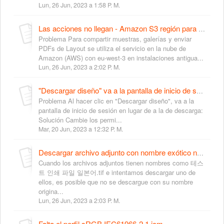
Lun, 26 Jun, 2023 a 1:58 P. M.
Las acciones no llegan - Amazon S3 región para la instalación más antigua neoCatalog
Problema Para compartir muestras, galerías y enviar
PDFs de Layout se utiliza el servicio en la nube de
Amazon (AWS) con eu-west-3 en instalaciones antigua...
Lun, 26 Jun, 2023 a 2:02 P. M.
"Descargar diseño" va a la pantalla de inicio de sesión en lugar de descargar
Problema Al hacer clic en "Descargar diseño", va a la
pantalla de inicio de sesión en lugar de a la de descarga:
Solución Cambie los permi...
Mar, 20 Jun, 2023 a 12:32 P. M.
Descargar archivo adjunto con nombre exótico no utiliza el nombre de archivo original
Cuando los archivos adjuntos tienen nombres como 테스
트 인쇄 파일 일본어.tif e intentamos descargar uno de
ellos, es posible que no se descargue con su nombre
origina...
Lun, 26 Jun, 2023 a 2:03 P. M.
Falta el perfil sRGB IEC61966-2.1.icm