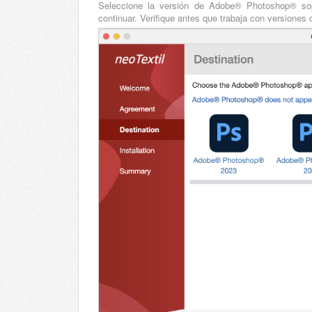
Seleccione la versión de Adobe® Photoshop® sopor
continuar. Verifique antes que trabaja con version