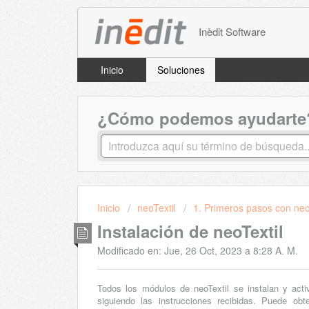
Inèdit Software
Inicio
Soluciones
¿Cómo podemos ayudarte
Inicio
neoTextil
1. Primeros pasos con neo
Instalación de neoTextil
Modificado en: Jue, 26 Oct, 2023 a 8:28 A. M.
Todos los módulos de neoTextil se instalan y act
siguiendo las instrucciones recibidas. Puede ob