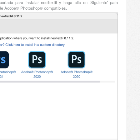
tada para instalar neoTextil y haga clic en 'Siguiente' para
es de Adobe® Photoshop® compatibles.