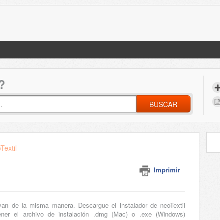
?
BUSCAR
Textil
Imprimir
ivan de la misma manera. Descargue el instalador de neoTextil
tener el archivo de instalación .dmg (Mac) o .exe (Windows)