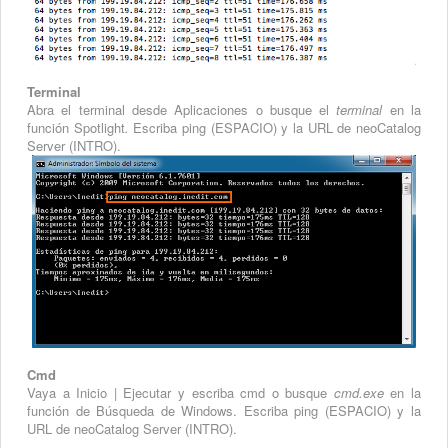
Terminal
Abra el terminal desde Aplicaciones o busque el
terminal
en la
función Spotlight
.
Escriba ping (ESPACIO) y la URL de neoCatalog
Server (INTRO).
Cmd
Vaya a Inicio | Ejecutar y escriba cmd o busque
cmd.exe
en la
función de Búsqueda de Windows. Escriba ping (ESPACIO) y la
URL de neoCatalog Server (INTRO).