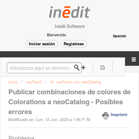
Inèdit Software
Bienvenido
Spanish
Iniciar sesión
Regístrese
Inicio
neoTextil
10. neoTextil con neoCatalog
Publicar combinaciones de colores de
Colorations a neoCatalog - Posibles
errores
Imprimir
Modificado en: Lun, 12 Jun, 2023 a 1:56 P. M.
Problema