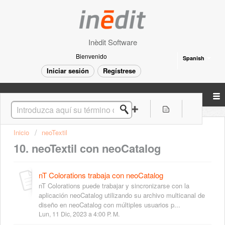
Inèdit Software
Bienvenido
Spanish
Iniciar sesión
Regístrese
Inicio
neoTextil
10. neoTextil con neoCatalog
nT Colorations trabaja con neoCatalog
nT Colorations puede trabajar y sincronizarse con la
aplicación neoCatalog utilizando su archivo multicanal de
diseño en neoCatalog con múltiples usuarios p...
Lun, 11 Dic, 2023 a 4:00 P. M.