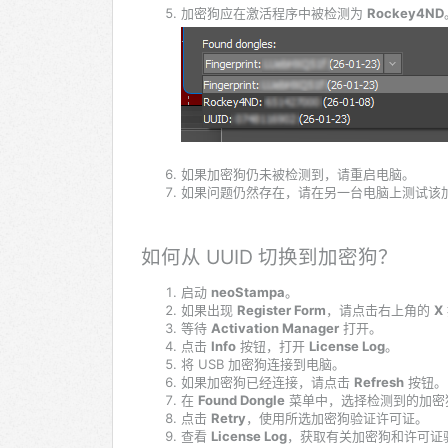
加密狗应在激活程序中被检测为
Rockey4ND
如果加密狗仍未被检测到，请重启电脑。
如果问题仍然存在，请在另一台电脑上测试该
如何从 UUID 切换到加密狗？
启动
neoStampa
。
如果出现
Register Form
，请点击右上角的
X
等待
Activation Manager
打开。
点击
Info
按钮，打开
License Log
。
将 USB 加密狗连接到电脑。
如果加密狗已经连接，请点击
Refresh
按钮。
在
Found Dongle
菜单中，选择检测到的加密
点击
Retry
，使用所选加密狗验证许可证。
查看
License Log
，获取有关加密狗和许可证