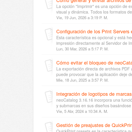
La opción "Imprimir" es una opción de 
visual y dinámica. Todos los formatos de 
Vie, 19 Jun, 2026 a 3:19 P. M.
Configuración de los Print Servers
Esta característica es opcional y está h
impresión directamente al Servidor de Im
Lun, 30 Mar, 2026 a 5:17 P. M.
Cómo evitar el bloqueo de neoCatal
La exportación directa de archivos PDF
puede provocar que la aplicación deje de
Mie, 18 Jun, 2025 a 3:57 P. M.
Integración de logotipos de marca
neoCatalog 3.16.16 incorpora una funció
y submarcas en sus diseños basándose en
Vie, 5 Abr, 2024 a 10:34 A. M.
Gestión de preajustes de QuickPrin
QuickPrint presets es la característica 