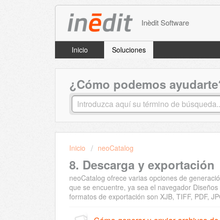
Inèdit Software
Inicio
Soluciones
¿Cómo podemos ayudarte
Inicio
neoCatalog
8. Descarga y exportación
neoCatalog ofrece varias opciones de generación
que se encuentre, ya sea el navegador Diseños o
formatos de exportación son XJB, TIFF, PDF, JP