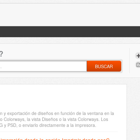
?
BUSCAR
 y exportación de diseños en función de la ventana en la
 Colorways, la vista Diseños o la vista Colorways. Los
G y PSD, o enviarlo directamente a la impresora.