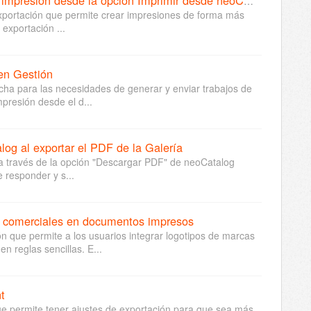
Cómo generar y enviar archivos de impresión desde la opción Imprimir desde neoCatalog
exportación que permite crear impresiones de forma más
exportación ...
 en Gestión
echa para las necesidades de generar y enviar trabajos de
presión desde el d...
og al exportar el PDF de la Galería
 a través de la opción "Descargar PDF" de neoCatalog
 responder y s...
s comerciales en documentos impresos
n que permite a los usuarios integrar logotipos de marcas
 reglas sencillas. E...
t
que permite tener ajustes de exportación para que sea más