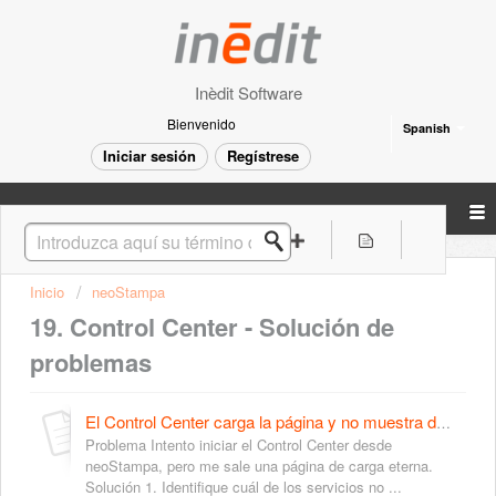
Inèdit Software
Bienvenido
Spanish
Iniciar sesión
Regístrese
Inicio
neoStampa
19. Control Center - Solución de
problemas
El Control Center carga la página y no muestra datos
Problema Intento iniciar el Control Center desde
neoStampa, pero me sale una página de carga eterna.
Solución 1. Identifique cuál de los servicios no ...