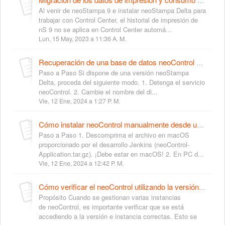
Migración de los datos de impresión y consumo de nS9 en nS Delta
Al venir de neoStampa 9 e instalar neoStampa Delta para
trabajar con Control Center, el historial de impresión de
nS 9 no se aplica en Control Center automá...
Lun, 15 May, 2023 a 11:36 A. M.
Recuperación de una base de datos neoControl dañada
Paso a Paso Si dispone de una versión neoStampa
Delta, proceda del siguiente modo. 1. Detenga el servicio
neoControl. 2. Cambie el nombre del di...
Vie, 12 Ene, 2024 a 1:27 P. M.
Cómo instalar neoControl manualmente desde un archivo comprimido
Paso a Paso 1. Descomprima el archivo en macOS
proporcionado por el desarrollo Jenkins (neoControl-
Application.tar.gz). ¡Debe estar en macOS! 2. En PC d...
Vie, 12 Ene, 2024 a 12:42 P. M.
Cómo verificar el neoControl utilizando la versión UUID de la base de datos
Propósito Cuando se gestionan varias instancias
de neoControl, es importante verificar que se está
accediendo a la versión e instancia correctas. Esto se